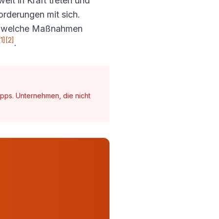
it in Kraft treten und
orderungen mit sich.
und welche Maßnahmen
[1]
[2]
.
pps. Unternehmen, die nicht