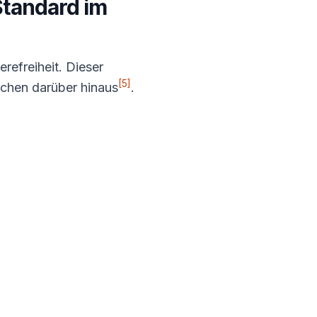
Standard im
erefreiheit. Dieser
[5]
ichen darüber hinaus
.