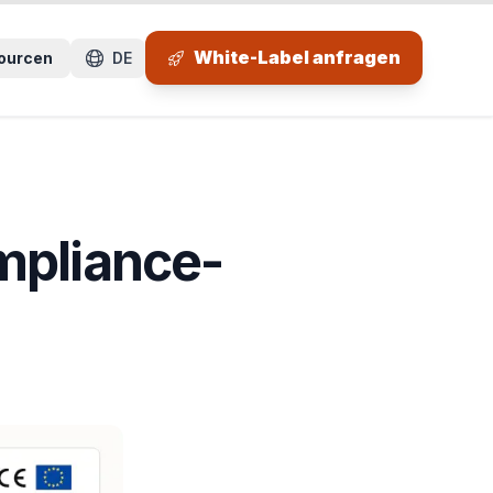
 Seitenbereich.
White-Label anfragen
ourcen
DE
mpliance-