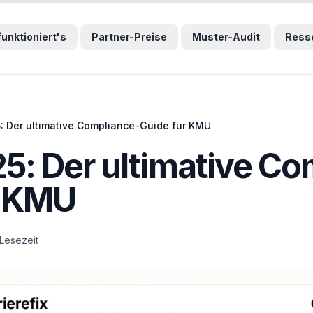
wählten Sprunglink und navigiert direkt zum entsprechenden
funktioniert's
Partner-Preise
Muster-Audit
Ress
: Der ultimative Compliance-Guide für KMU
5: Der ultimative Co
r KMU
 Lesezeit