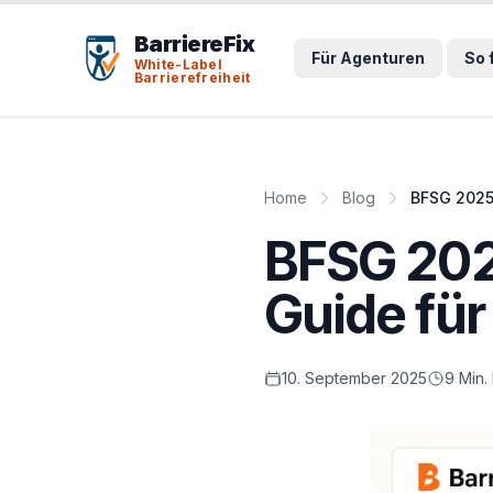
Tab-Taste zeigt Sprunglinks an. Enter aktiviert den ausge
BarriereFix
Für Agenturen
So 
White-Label
Barrierefreiheit
Home
Blog
BFSG 2025
BFSG 202
Guide fü
10. September 2025
9 Min.