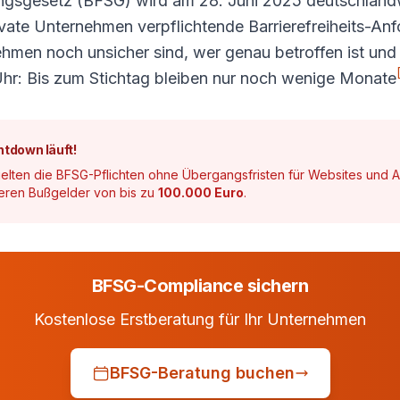
ungsgesetz (BFSG) wird am 28. Juni 2025 deutschlandwe
ivate Unternehmen verpflichtende Barrierefreiheits-Anf
ehmen noch unsicher sind, wer genau betroffen ist 
e Uhr: Bis zum Stichtag bleiben nur noch wenige Monate
ntdown läuft!
elten die BFSG-Pflichten ohne Übergangsfristen für Websites und A
kieren Bußgelder von bis zu
100.000 Euro
.
BFSG-Compliance sichern
Kostenlose Erstberatung für Ihr Unternehmen
BFSG-Beratung buchen