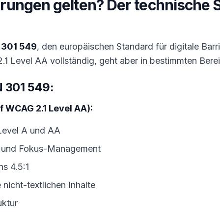
rungen gelten? Der technische 
 301 549
, den europäischen Standard für digitale Barri
.1 Level AA vollständig, geht aber in bestimmten Bere
N 301 549:
uf WCAG 2.1 Level AA):
 Level A und AA
it und Fokus-Management
s 4.5:1
e nicht-textlichen Inhalte
ktur