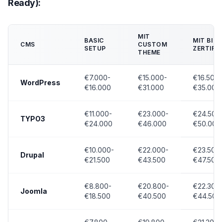
Ready):
MIT
BASIC
MIT BIK-
CMS
CUSTOM
SETUP
ZERTIFI
THEME
€7.000-
€15.000-
€16.500-
WordPress
€16.000
€31.000
€35.000
€11.000-
€23.000-
€24.500
TYPO3
€24.000
€46.000
€50.000
€10.000-
€22.000-
€23.500
Drupal
€21.500
€43.500
€47.500
€8.800-
€20.800-
€22.300
Joomla
€18.500
€40.500
€44.500