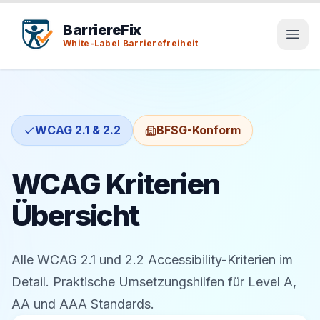
Tab-Taste zeigt Sprunglinks an. Enter aktiviert den ausge
Tab-Taste zeigt Sprunglinks an. Enter aktiviert den ausge
BarriereFix
White-Label Barrierefreiheit
WCAG 2.1 & 2.2
BFSG-Konform
WCAG Kriterien
Übersicht
Alle WCAG 2.1 und 2.2 Accessibility-Kriterien im
Detail. Praktische Umsetzungshilfen für Level A,
AA und AAA Standards.