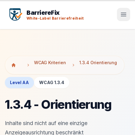
Tab-Taste zeigt Sprunglinks an. Enter aktiviert den ausge
Tab-Taste zeigt Sprunglinks an. Enter aktiviert den ausge
BarriereFix
White-Label Barrierefreiheit
WCAG Kriterien
1.3.4 Orientierung
Level AA
WCAG 1.3.4
1.3.4 - Orientierung
Inhalte sind nicht auf eine einzige
Anzeigeausrichtung beschränkt