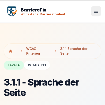
Tab-Taste zeigt Sprunglinks an. Enter aktiviert den ausge
Tab-Taste zeigt Sprunglinks an. Enter aktiviert den ausge
BarriereFix
White-Label Barrierefreiheit
WCAG
3.1.1 Sprache der
Kriterien
Seite
Level A
WCAG 3.1.1
3.1.1 - Sprache der
Seite