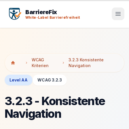
Tab-Taste zeigt Sprunglinks an. Enter aktiviert den ausge
Tab-Taste zeigt Sprunglinks an. Enter aktiviert den ausge
BarriereFix
White-Label Barrierefreiheit
WCAG
3.2.3 Konsistente
Kriterien
Navigation
Level AA
WCAG 3.2.3
3.2.3 - Konsistente
Navigation