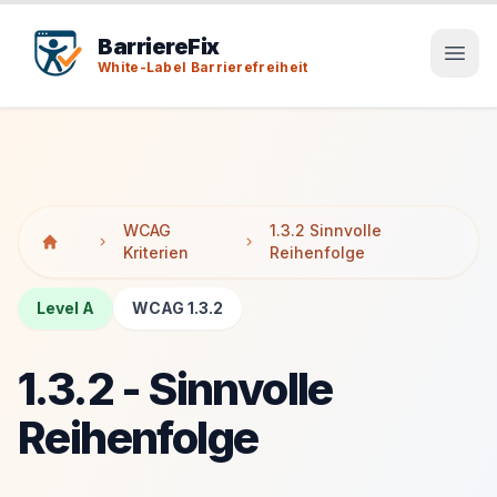
Tab-Taste zeigt Sprunglinks an. Enter aktiviert den ausge
Tab-Taste zeigt Sprunglinks an. Enter aktiviert den ausge
BarriereFix
White-Label Barrierefreiheit
WCAG
1.3.2 Sinnvolle
Kriterien
Reihenfolge
Level A
WCAG 1.3.2
1.3.2 - Sinnvolle
Reihenfolge