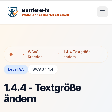
Tab-Taste zeigt Sprunglinks an. Enter aktiviert den ausge
Tab-Taste zeigt Sprunglinks an. Enter aktiviert den ausge
BarriereFix
White-Label Barrierefreiheit
WCAG
1.4.4 Textgröße
Kriterien
ändern
Level AA
WCAG 1.4.4
1.4.4 - Textgröße
ändern