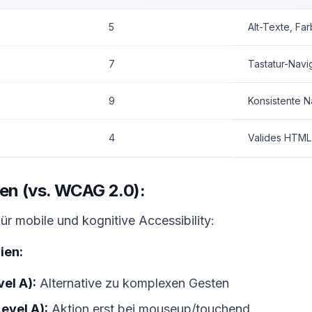
5
Alt-Texte, Far
7
Tastatur-Navi
9
Konsistente N
4
Valides HTML
n (vs. WCAG 2.0):
für mobile und kognitive Accessibility:
ien:
vel A):
Alternative zu komplexen Gesten
evel A):
Aktion erst bei mouseup/touchend