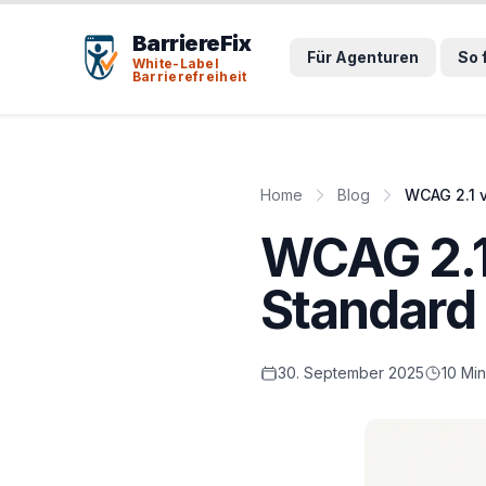
Tab-Taste zeigt Sprunglinks an. Enter aktiviert den ausge
BarriereFix
Für Agenturen
So 
White-Label
Barrierefreiheit
Home
Blog
WCAG 2.1 v
WCAG 2.1 
Standard 
30. September 2025
10 Min