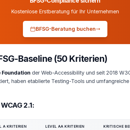
BFSG-Compliance sichern
Kostenlose Erstberatung für Ihr Unternehmen
BFSG-Beratung buchen
FSG-Baseline (50 Kriterien)
 Foundation
der Web-Accessibility und seit 2018 W3C
tiert, haben etablierte Testing-Tools und umfangreiche
n WCAG 2.1:
L A KRITERIEN
LEVEL AA KRITERIEN
KRITISCHE BE