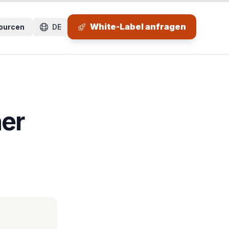
 Seitenbereich.
White-Label anfragen
ourcen
DE
her