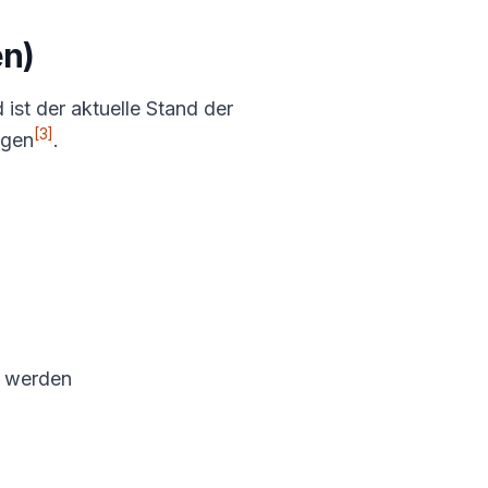
en)
st der aktuelle Stand der
[3]
ngen
.
t werden