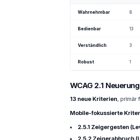
Wahrnehmbar
8
Bedienbar
13
Verständlich
3
Robust
1
WCAG 2.1 Neuerunge
13 neue Kriterien
, primär 
Mobile-fokussierte Kriter
2.5.1 Zeigergesten (Le
2.5.2 Zeigerabbruch (L