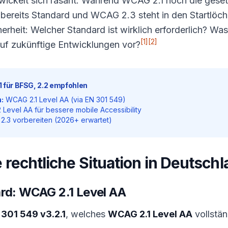
ckelt sich rasant: Während WCAG 2.1 noch die gesetz
bereits Standard und WCAG 2.3 steht in den Startlöche
rheit: Welcher Standard ist wirklich erforderlich? Was
[1]
[2]
auf zukünftige Entwicklungen vor?
 für BFSG, 2.2 empfohlen
:
WCAG 2.1 Level AA (via EN 301 549)
Level AA für bessere mobile Accessibility
.3 vorbereiten (2026+ erwartet)
rechtliche Situation in Deutsch
rd: WCAG 2.1 Level AA
 301 549 v3.2.1
, welches
WCAG 2.1 Level AA
vollstän