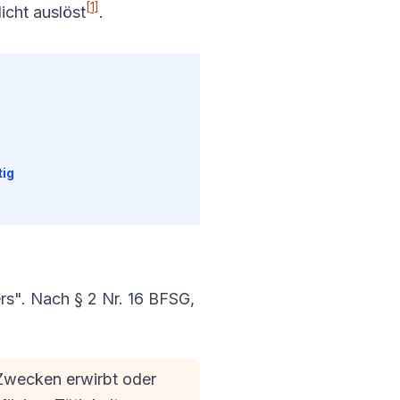
[1]
cht auslöst
.
tig
s". Nach § 2 Nr. 16 BFSG,
u Zwecken erwirbt oder