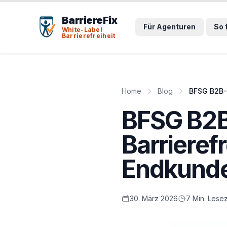
Tab-Taste zeigt Sprunglinks an. Enter aktiviert den ausge
BarriereFix
Für Agenturen
So 
White-Label
Barrierefreiheit
Home
Blog
BFSG B2B-A
BFSG B2B
Barrieref
Endkund
30. März 2026
7 Min. Lesez