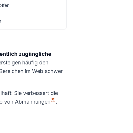
offen
n
entlich zugängliche
ersteigen häufig den
-Bereichen im Web schwer
haft: Sie verbessert die
[5]
siko von Abmahnungen
.