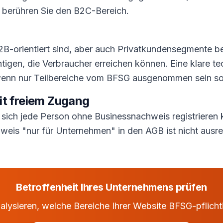
, berühren Sie den B2C-Bereich.
2B-orientiert sind, aber auch Privatkundensegmente 
htigen, die Verbraucher erreichen können. Eine klare te
, wenn nur Teilbereiche vom BFSG ausgenommen sein so
it freiem Zugang
ich jede Person ohne Businessnachweis registrieren k
weis "nur für Unternehmen" in den AGB ist nicht ausr
Betroffenheit Ihres Unternehmens prüfen
alysieren, welche Bereiche Ihrer Website BFSG-pflicht