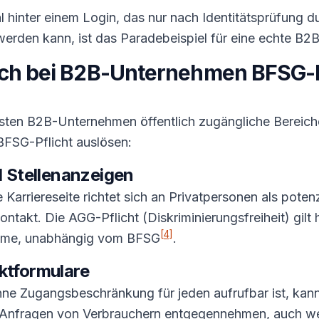
l hinter einem Login, das nur nach Identitätsprüfung du
erden kann, ist das Paradebeispiel für eine echte B
uch bei B2B-Unternehmen BFSG-P
isten B2B-Unternehmen öffentlich zugängliche Bereich
BFSG-Pflicht auslösen:
d Stellenanzeigen
 Karriereseite richtet sich an Privatpersonen als poten
ntakt. Die AGG-Pflicht (Diskriminierungsfreiheit) gilt h
[4]
hme, unabhängig vom BFSG
.
ktformulare
hne Zugangsbeschränkung für jeden aufrufbar ist, kan
 Anfragen von Verbrauchern entgegennehmen, auch we