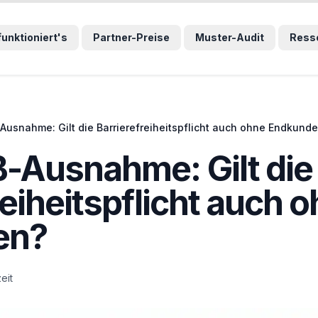
wählten Sprunglink und navigiert direkt zum entsprechenden
funktioniert's
Partner-Preise
Muster-Audit
Ress
usnahme: Gilt die Barrierefreiheitspflicht auch ohne Endkund
-Ausnahme: Gilt die
reiheitspflicht auch 
en?
eit