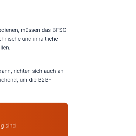
bedienen, müssen das BFSG
chnische und inhaltliche
llen.
ann, richten sich auch an
eichend, um die B2B-
ig sind