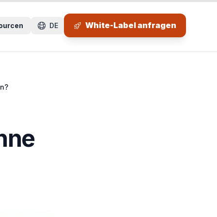
 Seitenbereich.
White-Label anfragen
ourcen
DE
en?
ohne