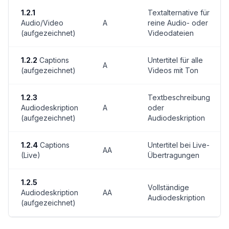
1.2.1
Textalternative für
Audio/Video
A
reine Audio- oder
(aufgezeichnet)
Videodateien
1.2.2
Captions
Untertitel für alle
A
(aufgezeichnet)
Videos mit Ton
1.2.3
Textbeschreibung
Audiodeskription
A
oder
(aufgezeichnet)
Audiodeskription
1.2.4
Captions
Untertitel bei Live-
AA
(Live)
Übertragungen
1.2.5
Vollständige
Audiodeskription
AA
Audiodeskription
(aufgezeichnet)