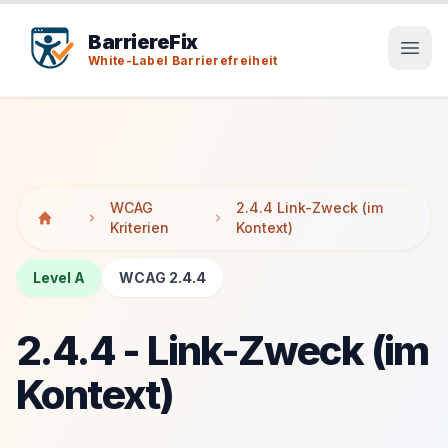
Tab-Taste zeigt Sprunglinks an. Enter aktiviert den ausge
Tab-Taste zeigt Sprunglinks an. Enter aktiviert den ausge
BarriereFix
White-Label Barrierefreiheit
WCAG
2.4.4 Link-Zweck (im
Kriterien
Kontext)
Level A
WCAG 2.4.4
2.4.4 - Link-Zweck (im
Kontext)