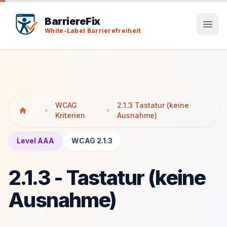
Tab-Taste zeigt Sprunglinks an. Enter aktiviert den ausge
Tab-Taste zeigt Sprunglinks an. Enter aktiviert den ausge
BarriereFix
White-Label Barrierefreiheit
WCAG
2.1.3 Tastatur (keine
Kriterien
Ausnahme)
Level AAA
WCAG 2.1.3
2.1.3 - Tastatur (keine
Ausnahme)