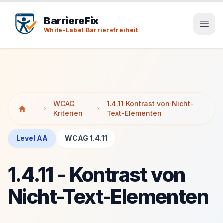
Tab-Taste zeigt Sprunglinks an. Enter aktiviert den ausge
Tab-Taste zeigt Sprunglinks an. Enter aktiviert den ausge
BarriereFix
White-Label Barrierefreiheit
WCAG
1.4.11 Kontrast von Nicht-
Kriterien
Text-Elementen
Level AA
WCAG 1.4.11
1.4.11 - Kontrast von
Nicht-Text-Elementen