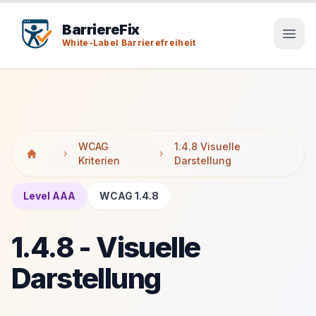
Tab-Taste zeigt Sprunglinks an. Enter aktiviert den ausge
Tab-Taste zeigt Sprunglinks an. Enter aktiviert den ausge
BarriereFix
White-Label Barrierefreiheit
WCAG
1.4.8 Visuelle
Kriterien
Darstellung
Level AAA
WCAG 1.4.8
1.4.8 - Visuelle
Darstellung