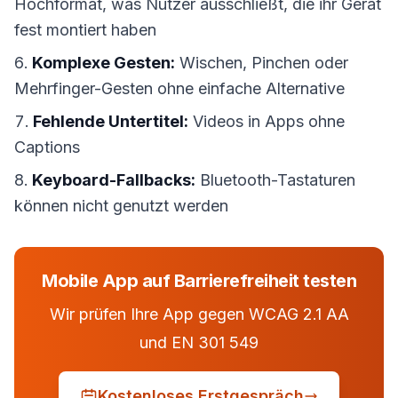
Hochformat, was Nutzer ausschließt, die ihr Gerät
fest montiert haben
Komplexe Gesten:
Wischen, Pinchen oder
Mehrfinger-Gesten ohne einfache Alternative
Fehlende Untertitel:
Videos in Apps ohne
Captions
Keyboard-Fallbacks:
Bluetooth-Tastaturen
können nicht genutzt werden
Mobile App auf Barrierefreiheit testen
Wir prüfen Ihre App gegen WCAG 2.1 AA
und EN 301 549
Kostenloses Erstgespräch