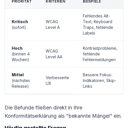
PRIORITÄT
KRITERIEN
BEISPIELE
Fehlendes Alt-
Kritisch
WCAG
Text, Keyboard
(sofort)
Level A
Traps, fehlende
Labels
Hoch
Kontrastprobleme,
WCAG
(binnen 4
fehlende
Level AA
Wochen)
Fehlermeldungen
Mittel
Bessere Fokus-
Verbesserte
(nächstes
Indikatoren, Skip-
UX
Release)
Links
Die Befunde fließen direkt in Ihre
Konformitätserklärung als "bekannte Mängel" ein.
Häufig gestellte Fragen