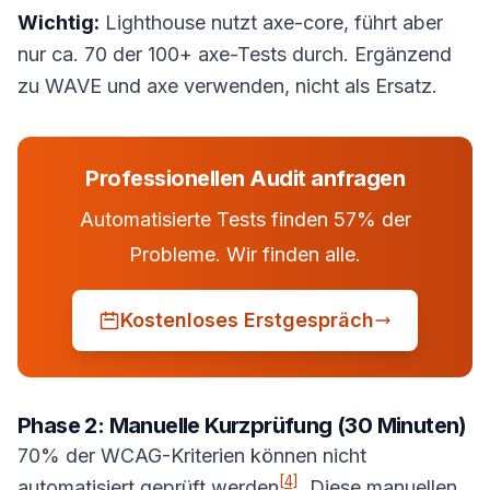
Wichtig:
Lighthouse nutzt axe-core, führt aber
nur ca. 70 der 100+ axe-Tests durch. Ergänzend
zu WAVE und axe verwenden, nicht als Ersatz.
Professionellen Audit anfragen
Automatisierte Tests finden 57% der
Probleme. Wir finden alle.
Kostenloses Erstgespräch
Phase 2: Manuelle Kurzprüfung (30 Minuten)
70% der WCAG-Kriterien können nicht
[4]
automatisiert geprüft werden
. Diese manuellen