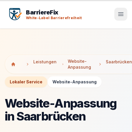
Tab-Taste zeigt Sprunglinks an. Enter aktiviert den ausge
Tab-Taste zeigt Sprunglinks an. Enter aktiviert den ausge
BarriereFix
White-Label Barrierefreiheit
Website-
Leistungen
Saarbrücken
Anpassung
Lokaler Service
Website-Anpassung
Website-Anpassung
in Saarbrücken