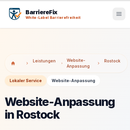
Tab-Taste zeigt Sprunglinks an. Enter aktiviert den ausge
Tab-Taste zeigt Sprunglinks an. Enter aktiviert den ausge
BarriereFix
White-Label Barrierefreiheit
Website-
Leistungen
Rostock
Anpassung
Lokaler Service
Website-Anpassung
Website-Anpassung
in Rostock