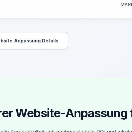
MAR
bsite-Anpassung Details
Sekundäre Aktion
erer Website-Anpassung 
elle Barrierefreiheit mit nachweislichem ROI und lokale