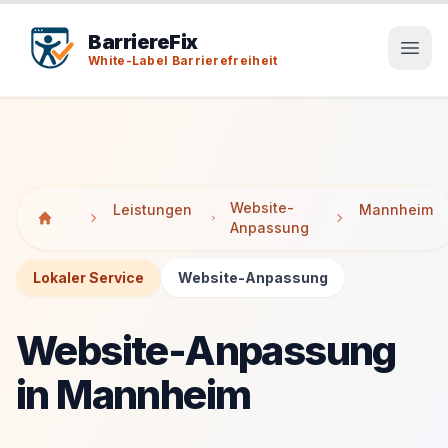
Tab-Taste zeigt Sprunglinks an. Enter aktiviert den ausge
Tab-Taste zeigt Sprunglinks an. Enter aktiviert den ausge
BarriereFix
White-Label Barrierefreiheit
Website-
Leistungen
Mannheim
Anpassung
Lokaler Service
Website-Anpassung
Website-Anpassung
in Mannheim