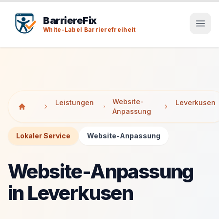
Tab-Taste zeigt Sprunglinks an. Enter aktiviert den ausge
Tab-Taste zeigt Sprunglinks an. Enter aktiviert den ausge
BarriereFix
White-Label Barrierefreiheit
Website-
Leistungen
Leverkusen
Anpassung
Lokaler Service
Website-Anpassung
Website-Anpassung
in Leverkusen