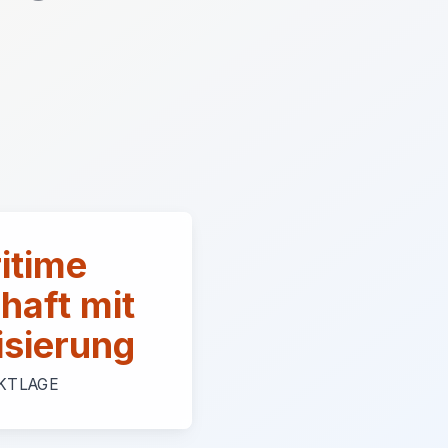
itime
haft mit
lisierung
KTLAGE