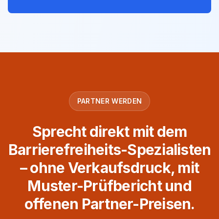
PARTNER WERDEN
Sprecht direkt mit dem
Barrierefreiheits-Spezialisten
– ohne Verkaufsdruck, mit
Muster-Prüfbericht und
offenen Partner-Preisen.