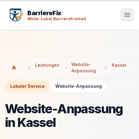
Tab-Taste zeigt Sprunglinks an. Enter aktiviert den ausge
Tab-Taste zeigt Sprunglinks an. Enter aktiviert den ausge
BarriereFix
White-Label Barrierefreiheit
Website-
Leistungen
Kassel
Anpassung
Lokaler Service
Website-Anpassung
Website-Anpassung
in Kassel