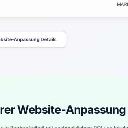
MAR
bsite-Anpassung Details
Sekundäre Aktion
erer Website-Anpassung 
elle Barrierefreiheit mit nachweislichem ROI und lokale