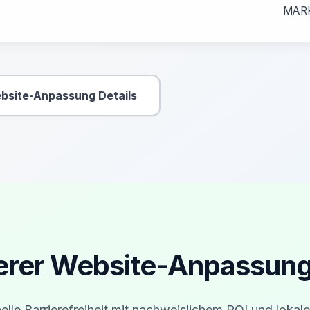
MAR
bsite-Anpassung Details
Sekundäre Aktion
serer Website-Anpassung
elle Barrierefreiheit mit nachweislichem ROI und lokale