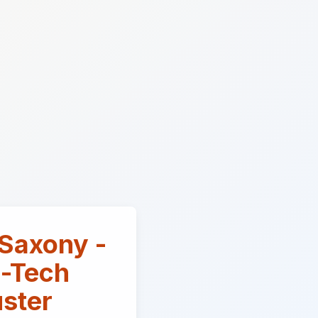
 Saxony -
h-Tech
uster