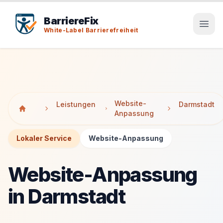
Tab-Taste zeigt Sprunglinks an. Enter aktiviert den ausge
Tab-Taste zeigt Sprunglinks an. Enter aktiviert den ausge
BarriereFix
White-Label Barrierefreiheit
Website-
Leistungen
Darmstadt
Anpassung
Lokaler Service
Website-Anpassung
Website-Anpassung
in Darmstadt