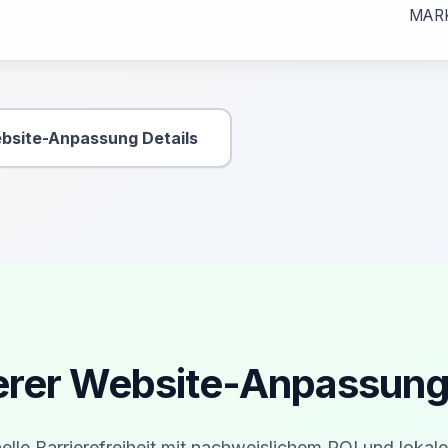
MAR
bsite-Anpassung Details
Sekundäre Aktion
erer Website-Anpassung 
elle Barrierefreiheit mit nachweislichem ROI und lokale