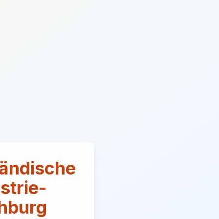
tändische
strie-
hburg