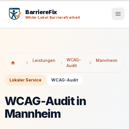
Tab-Taste zeigt Sprunglinks an. Enter aktiviert den ausge
Tab-Taste zeigt Sprunglinks an. Enter aktiviert den ausge
BarriereFix
White-Label Barrierefreiheit
WCAG-
Leistungen
Mannheim
Audit
Lokaler Service
WCAG-Audit
WCAG-Audit in
Mannheim