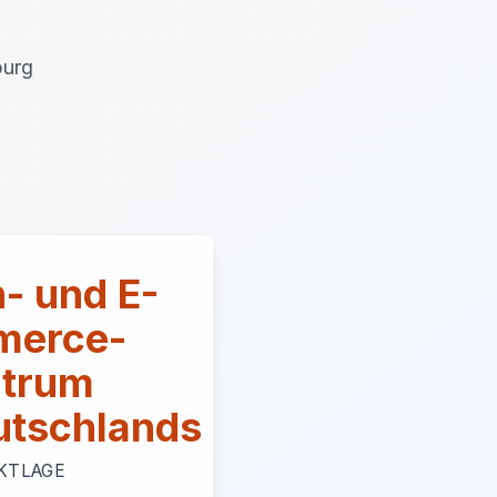
burg
- und E-
erce-
trum
utschlands
KTLAGE