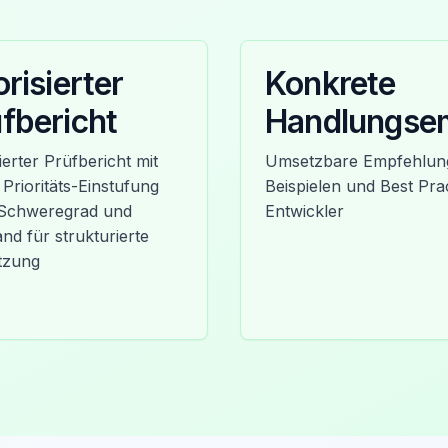
orisierter
Konkrete
fbericht
Handlungse
lierter Prüfbericht mit
Umsetzbare Empfehlung
 Prioritäts-Einstufung
Beispielen und Best Prac
Schweregrad und
Entwickler
nd für strukturierte
tzung