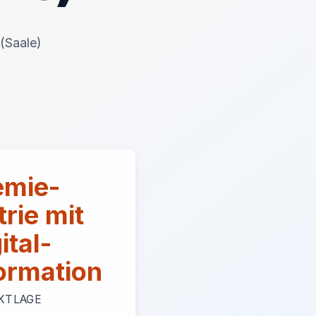
 (Saale)
mie-
trie mit
ital-
ormation
KTLAGE