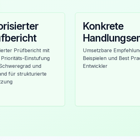
orisierter
Konkrete
fbericht
Handlungse
lierter Prüfbericht mit
Umsetzbare Empfehlung
 Prioritäts-Einstufung
Beispielen und Best Prac
Schweregrad und
Entwickler
nd für strukturierte
tzung