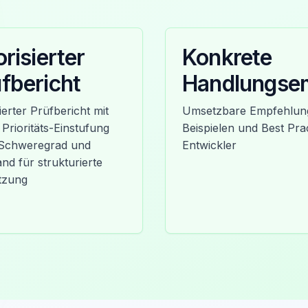
orisierter
Konkrete
fbericht
Handlungse
lierter Prüfbericht mit
Umsetzbare Empfehlung
 Prioritäts-Einstufung
Beispielen und Best Prac
Schweregrad und
Entwickler
nd für strukturierte
tzung