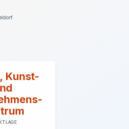
eldorf
, Kunst-
nd
ehmens-
trum
KTLAGE