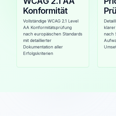
WCAG 2.1 AA
Pri
Konformität
Prü
Vollständige WCAG 2.1 Level
Detail
AA Konformitätsprüfung
klarer
nach europäischen Standards
nach 
mit detaillierter
Aufwa
Dokumentation aller
Umse
Erfolgskriterien