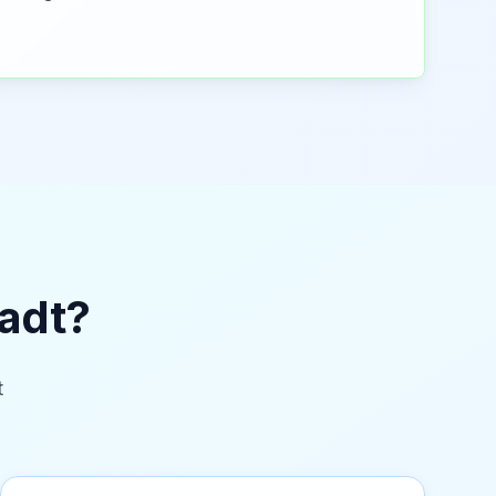
adt
?
t