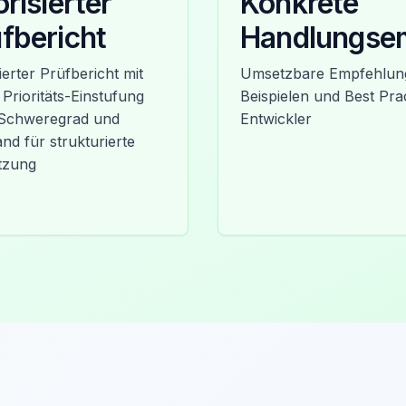
orisierter
Konkrete
fbericht
Handlungse
lierter Prüfbericht mit
Umsetzbare Empfehlung
 Prioritäts-Einstufung
Beispielen und Best Prac
Schweregrad und
Entwickler
nd für strukturierte
tzung