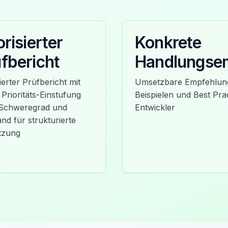
orisierter
Konkrete
fbericht
Handlungse
lierter Prüfbericht mit
Umsetzbare Empfehlung
 Prioritäts-Einstufung
Beispielen und Best Prac
Schweregrad und
Entwickler
nd für strukturierte
tzung