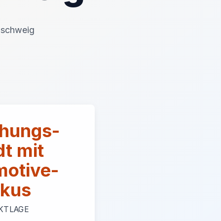
unschweig
hungs-
dt mit
motive-
kus
KTLAGE