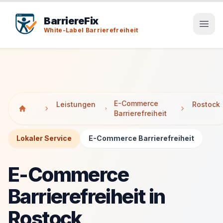
Tab-Taste zeigt Sprunglinks an. Enter aktiviert den ausge
Tab-Taste zeigt Sprunglinks an. Enter aktiviert den ausge
BarriereFix
White-Label Barrierefreiheit
E-Commerce
Leistungen
Rostock
Barrierefreiheit
Lokaler Service
E-Commerce Barrierefreiheit
E-Commerce
Barrierefreiheit in
Rostock