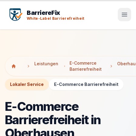
Tab-Taste zeigt Sprunglinks an. Enter aktiviert den ausge
Tab-Taste zeigt Sprunglinks an. Enter aktiviert den ausge
BarriereFix
White-Label Barrierefreiheit
E-Commerce
Leistungen
Oberhau
Barrierefreiheit
Lokaler Service
E-Commerce Barrierefreiheit
E-Commerce
Barrierefreiheit in
Oberhausen