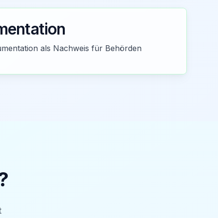
entation
entation als Nachweis für Behörden
?
t