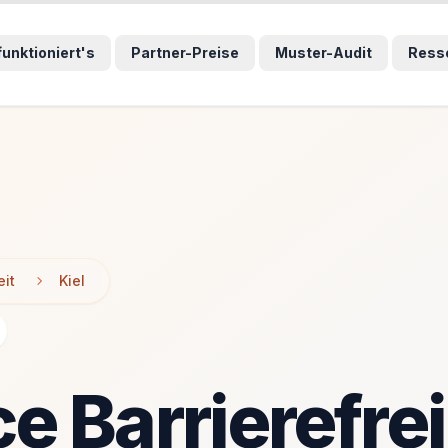
wählten Sprunglink und navigiert direkt zum entsprechenden
wählten Sprunglink und navigiert direkt zum entsprechenden
funktioniert's
Partner-Preise
Muster-Audit
Ress
eit
Kiel
 Barrierefrei