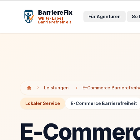
Tab-Taste zeigt Sprunglinks an. Enter aktiviert den ausge
Tab-Taste zeigt Sprunglinks an. Enter aktiviert den ausge
BarriereFix
Für Agenturen
So 
White-Label
Barrierefreiheit
Leistungen
E-Commerce Barrierefreih
Lokaler Service
E-Commerce Barrierefreiheit
E-Commerce