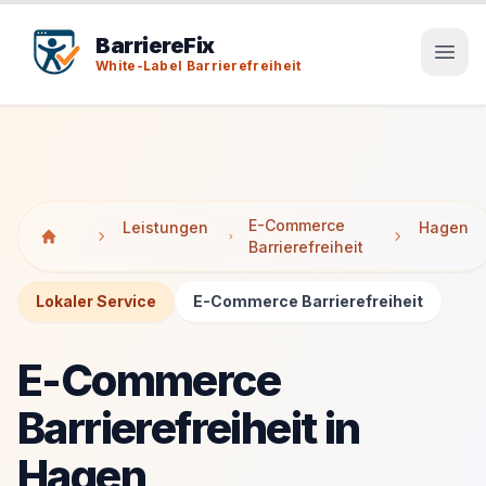
Tab-Taste zeigt Sprunglinks an. Enter aktiviert den ausge
Tab-Taste zeigt Sprunglinks an. Enter aktiviert den ausge
BarriereFix
White-Label Barrierefreiheit
E-Commerce
Leistungen
Hagen
Barrierefreiheit
Lokaler Service
E-Commerce Barrierefreiheit
E-Commerce
Barrierefreiheit in
Hagen