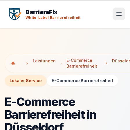
Tab-Taste zeigt Sprunglinks an. Enter aktiviert den ausge
Tab-Taste zeigt Sprunglinks an. Enter aktiviert den ausge
BarriereFix
White-Label Barrierefreiheit
E-Commerce
Leistungen
Düsseldo
Barrierefreiheit
Lokaler Service
E-Commerce Barrierefreiheit
E-Commerce
Barrierefreiheit in
Düsseldorf