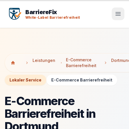
Tab-Taste zeigt Sprunglinks an. Enter aktiviert den ausge
Tab-Taste zeigt Sprunglinks an. Enter aktiviert den ausge
BarriereFix
White-Label Barrierefreiheit
E-Commerce
Leistungen
Dortmun
Barrierefreiheit
Lokaler Service
E-Commerce Barrierefreiheit
E-Commerce
Barrierefreiheit in
Dortmund