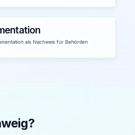
entation
entation als Nachweis für Behörden
hweig
?