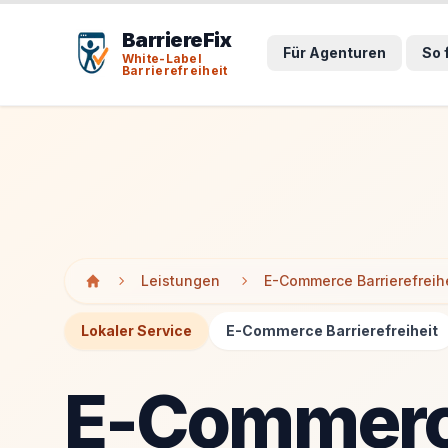
Tab-Taste zeigt Sprunglinks an. Enter aktiviert den ausge
Tab-Taste zeigt Sprunglinks an. Enter aktiviert den ausge
BarriereFix
Für Agenturen
So 
White-Label
Barrierefreiheit
Leistungen
E-Commerce Barrierefreih
Lokaler Service
E-Commerce Barrierefreiheit
E-Commerce