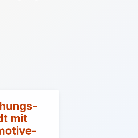
hungs-
dt mit
motive-