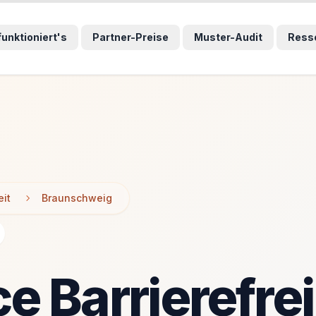
wählten Sprunglink und navigiert direkt zum entsprechenden
wählten Sprunglink und navigiert direkt zum entsprechenden
funktioniert's
Partner-Preise
Muster-Audit
Ress
eit
Braunschweig
 Barrierefrei