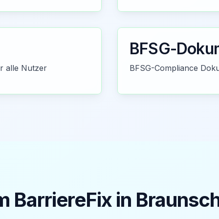
BFSG-Dokum
r alle Nutzer
BFSG-Compliance Dokum
 BarriereFix in
Braunsc