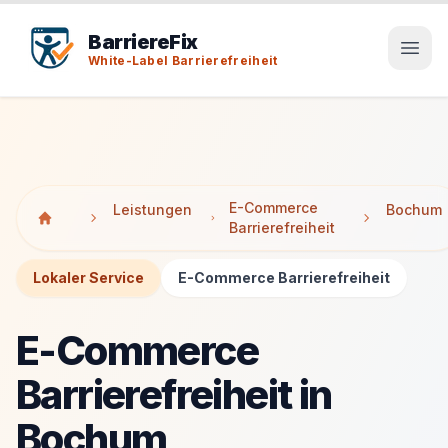
Tab-Taste zeigt Sprunglinks an. Enter aktiviert den ausge
Tab-Taste zeigt Sprunglinks an. Enter aktiviert den ausge
BarriereFix
White-Label Barrierefreiheit
E-Commerce
Leistungen
Bochum
Barrierefreiheit
Lokaler Service
E-Commerce Barrierefreiheit
E-Commerce
Barrierefreiheit in
Bochum