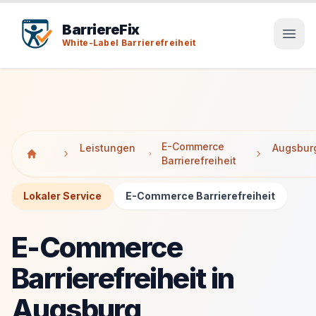
Tab-Taste zeigt Sprunglinks an. Enter aktiviert den ausge
Tab-Taste zeigt Sprunglinks an. Enter aktiviert den ausge
BarriereFix
White-Label Barrierefreiheit
E-Commerce
Leistungen
Augsbur
Barrierefreiheit
Lokaler Service
E-Commerce Barrierefreiheit
E-Commerce
Barrierefreiheit in
Augsburg