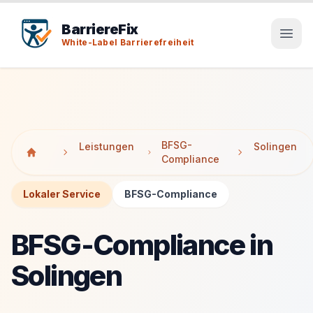
Tab-Taste zeigt Sprunglinks an. Enter aktiviert den ausge
Tab-Taste zeigt Sprunglinks an. Enter aktiviert den ausge
BarriereFix
White-Label Barrierefreiheit
BFSG-
Leistungen
Solingen
Compliance
Lokaler Service
BFSG-Compliance
BFSG-Compliance in
Solingen