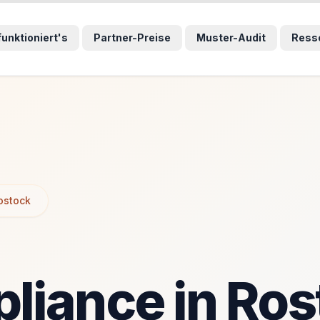
wählten Sprunglink und navigiert direkt zum entsprechenden
wählten Sprunglink und navigiert direkt zum entsprechenden
funktioniert's
Partner-Preise
Muster-Audit
Ress
ostock
iance in Ros