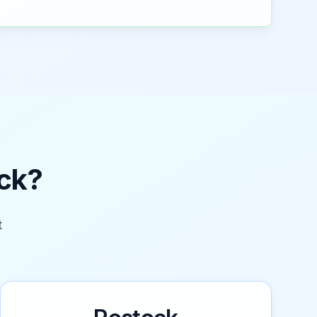
ck
?
t