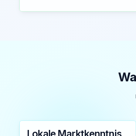
War
Lokale Marktkenntnis