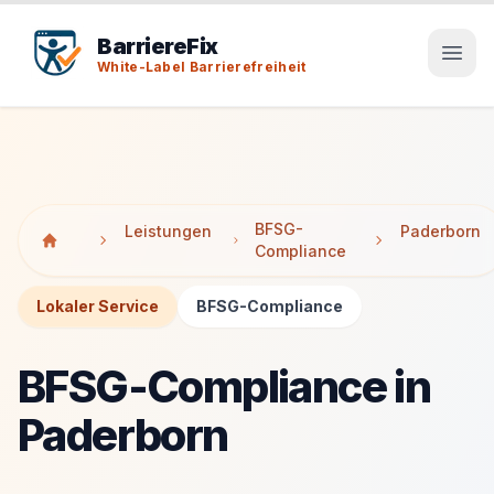
Tab-Taste zeigt Sprunglinks an. Enter aktiviert den ausge
Tab-Taste zeigt Sprunglinks an. Enter aktiviert den ausge
BarriereFix
White-Label Barrierefreiheit
BFSG-
Leistungen
Paderborn
Compliance
Lokaler Service
BFSG-Compliance
BFSG-Compliance in
Paderborn