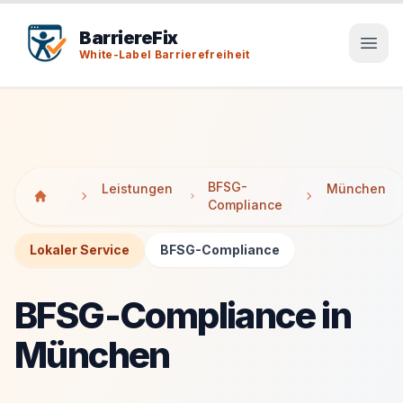
Tab-Taste zeigt Sprunglinks an. Enter aktiviert den ausge
Tab-Taste zeigt Sprunglinks an. Enter aktiviert den ausge
BarriereFix
White-Label Barrierefreiheit
BFSG-
Leistungen
München
Compliance
Lokaler Service
BFSG-Compliance
BFSG-Compliance in
München