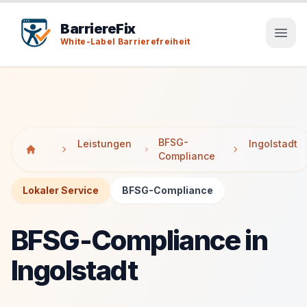
Tab-Taste zeigt Sprunglinks an. Enter aktiviert den ausge
Tab-Taste zeigt Sprunglinks an. Enter aktiviert den ausge
BarriereFix
White-Label Barrierefreiheit
BFSG-
Leistungen
Ingolstadt
Compliance
Lokaler Service
BFSG-Compliance
BFSG-Compliance in
Ingolstadt