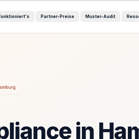
wählten Sprunglink und navigiert direkt zum entsprechenden
wählten Sprunglink und navigiert direkt zum entsprechenden
funktioniert's
Partner-Preise
Muster-Audit
Ress
amburg
liance in Ha