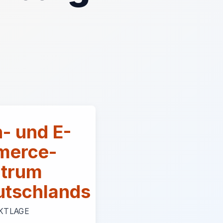
- und E-
erce-
trum
utschlands
KTLAGE