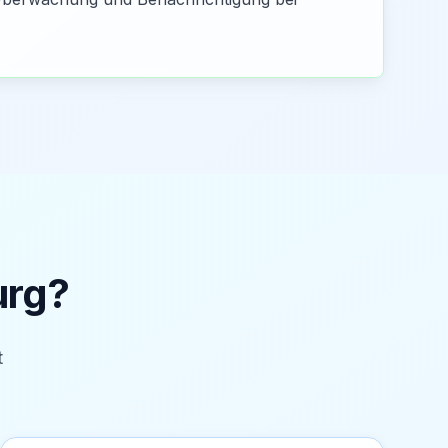
rg
?
t