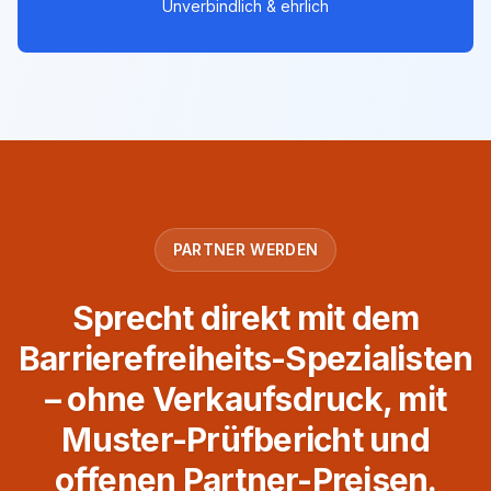
Unverbindlich & ehrlich
PARTNER WERDEN
Sprecht direkt mit dem
Barrierefreiheits-Spezialisten
– ohne Verkaufsdruck, mit
Muster-Prüfbericht und
offenen Partner-Preisen.