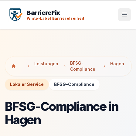
Tab-Taste zeigt Sprunglinks an. Enter aktiviert den ausge
Tab-Taste zeigt Sprunglinks an. Enter aktiviert den ausge
BarriereFix
White-Label Barrierefreiheit
BFSG-
Leistungen
Hagen
Compliance
Lokaler Service
BFSG-Compliance
BFSG-Compliance in
Hagen